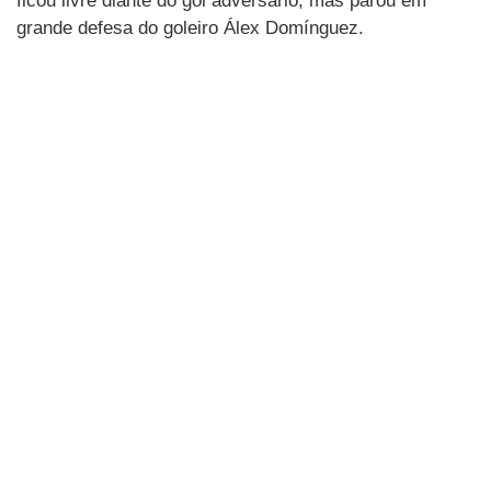
ficou livre diante do gol adversário, mas parou em
grande defesa do goleiro Álex Domínguez.