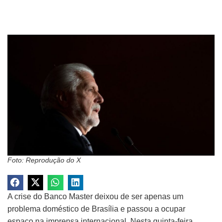
Foto: Reprodução do X
A crise do Banco Master deixou de ser apenas um
problema doméstico de Brasília e passou a ocupar
espaço na imprensa internacional. Nesta quinta-feira,