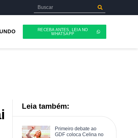
RECEBA ANTES, LEIA NO
UNDO
WHATSAPP
Leia também:
i
Primeiro debate ao
GDF coloca Celina no