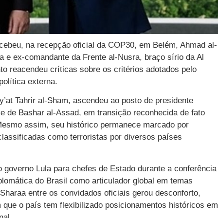
recebeu, na recepção oficial da COP30, em Belém, Ahmad al-
a e ex-comandante da Frente al-Nusra, braço sírio da Al
o reacendeu críticas sobre os critérios adotados pelo
olítica externa.
ay’at Tahrir al-Sham, ascendeu ao posto de presidente
ime de Bashar al-Assad, em transição reconhecida de fato
 Mesmo assim, seu histórico permanece marcado por
lassificadas como terroristas por diversos países
 governo Lula para chefes de Estado durante a conferência
plomática do Brasil como articulador global em temas
-Sharaa entre os convidados oficiais gerou desconforto,
 que o país tem flexibilizado posicionamentos históricos em
nal.