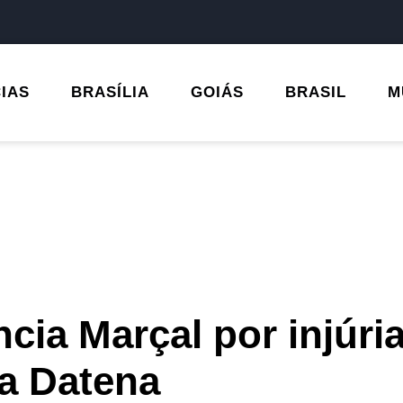
CIAS
BRASÍLIA
GOIÁS
BRASIL
M
cia Marçal por injúri
a Datena