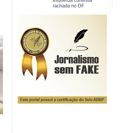
esquerda continua
rachada no DF