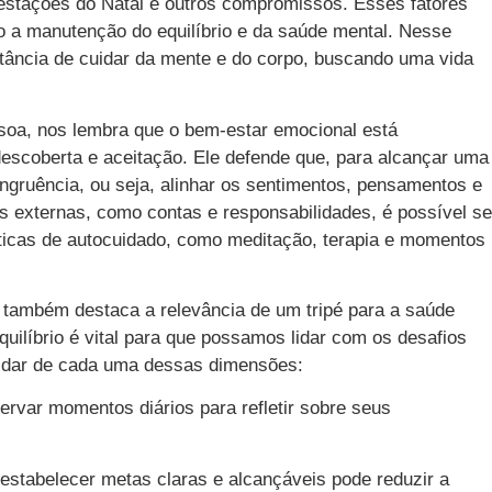
stações do Natal e outros compromissos. Esses fatores
o a manutenção do equilíbrio e da saúde mental. Nesse
rtância de cuidar da mente e do corpo, buscando uma vida
ssoa, nos lembra que o bem-estar emocional está
escoberta e aceitação. Ele defende que, para alcançar uma
ongruência, ou seja, alinhar os sentimentos, pensamentos e
 externas, como contas e responsabilidades, é possível se
áticas de autocuidado, como meditação, terapia e momentos
também destaca a relevância de um tripé para a saúde
equilíbrio é vital para que possamos lidar com os desafios
uidar de cada uma dessas dimensões:
rvar momentos diários para refletir sobre seus
estabelecer metas claras e alcançáveis pode reduzir a