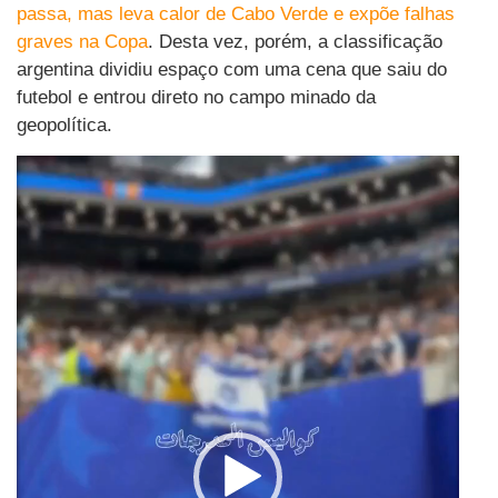
passa, mas leva calor de Cabo Verde e expõe falhas
graves na Copa
. Desta vez, porém, a classificação
argentina dividiu espaço com uma cena que saiu do
futebol e entrou direto no campo minado da
geopolítica.
Tocador
de
vídeo