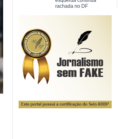
esquerda continua
rachada no DF