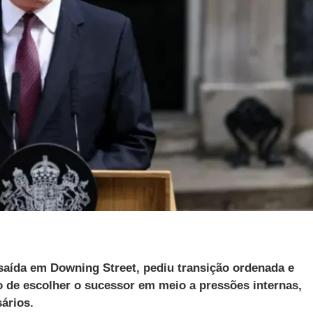
saída em Downing Street, pediu transição ordenada e
o de escolher o sucessor em meio a pressões internas,
ários.