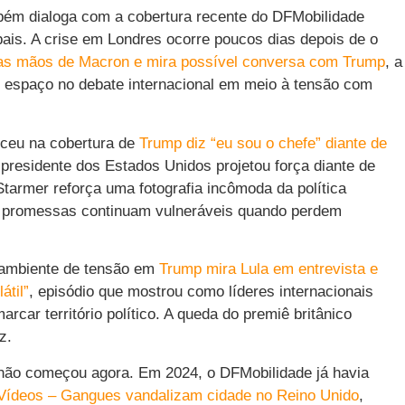
ambém dialoga com a cobertura recente do DFMobilidade
bais. A crise em Londres ocorre poucos dias depois de o
las mãos de Macron e mira possível conversa com Trump
, a
ar espaço no debate internacional em meio à tensão com
eceu na cobertura de
Trump diz “eu sou o chefe” diante de
 presidente dos Estados Unidos projetou força diante de
Starmer reforça uma fotografia incômoda da política
s promessas continuam vulneráveis quando perdem
 ambiente de tensão em
Trump mira Lula em entrevista e
átil”
, episódio que mostrou como líderes internacionais
car território político. A queda do premiê britânico
z.
, não começou agora. Em 2024, o DFMobilidade já havia
Vídeos – Gangues vandalizam cidade no Reino Unido
,