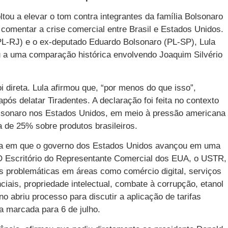
ltou a elevar o tom contra integrantes da família Bolsonaro
o comentar a crise comercial entre Brasil e Estados Unidos.
(PL-RJ) e o ex-deputado Eduardo Bolsonaro (PL-SP), Lula
u a uma comparação histórica envolvendo Joaquim Silvério
oi direta. Lula afirmou que, “por menos do que isso”,
pós delatar Tiradentes. A declaração foi feita no contexto
olsonaro nos Estados Unidos, em meio à pressão americana
fa de 25% sobre produtos brasileiros.
dia em que o governo dos Estados Unidos avançou em uma
 O Escritório do Representante Comercial dos EUA, o USTR,
as problemáticas em áreas como comércio digital, serviços
ciais, propriedade intelectual, combate à corrupção, etanol
 abriu processo para discutir a aplicação de tarifas
a marcada para 6 de julho.