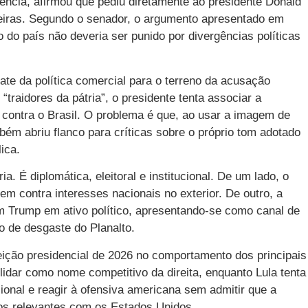
dência, afirmou que pediu diretamente ao presidente Donald
eiras. Segundo o senador, o argumento apresentado em
o do país não deveria ser punido por divergências políticas
ate da política comercial para o terreno da acusação
 “traidores da pátria”, o presidente tenta associar a
 contra o Brasil. O problema é que, ao usar a imagem de
bém abriu flanco para críticas sobre o próprio tom adotado
ica.
ria. É diplomática, eleitoral e institucional. De um lado, o
m contra interesses nacionais no exterior. De outro, a
m Trump em ativo político, apresentando-se como canal de
de desgaste do Planalto.
ição presidencial de 2026 no comportamento dos principais
lidar como nome competitivo da direita, enquanto Lula tenta
cional e reagir à ofensiva americana sem admitir que a
itos relevantes com os Estados Unidos.