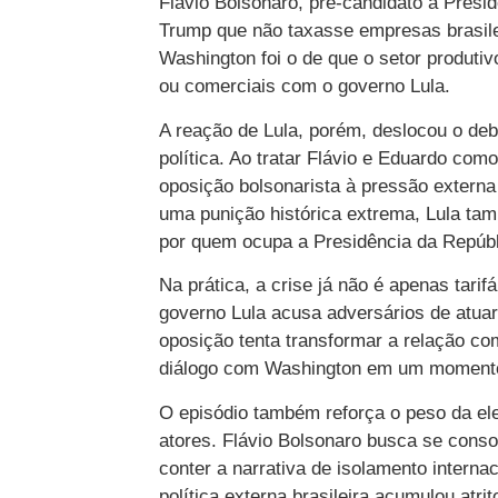
Flávio Bolsonaro, pré-candidato à Presi
Trump que não taxasse empresas brasil
Washington foi o de que o setor produtiv
ou comerciais com o governo Lula.
A reação de Lula, porém, deslocou o deb
política. Ao tratar Flávio e Eduardo como
oposição bolsonarista à pressão externa
uma punição histórica extrema, Lula tam
por quem ocupa a Presidência da Repúbl
Na prática, a crise já não é apenas tarifá
governo Lula acusa adversários de atuare
oposição tenta transformar a relação co
diálogo com Washington em um momento 
O episódio também reforça o peso da ele
atores. Flávio Bolsonaro busca se conso
conter a narrativa de isolamento interna
política externa brasileira acumulou atr