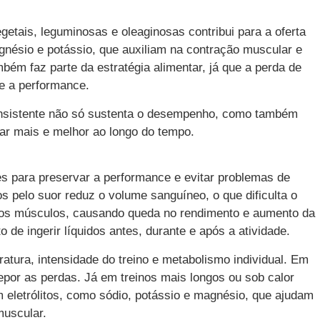
getais, leguminosas e oleaginosas contribui para a oferta
nésio e potássio, que auxiliam na contração muscular e
bém faz parte da estratégia alimentar, já que a perda de
te a performance.
nsistente não só sustenta o desempenho, como também
lar mais e melhor ao longo do tempo.
es para preservar a performance e evitar problemas de
os pelo suor reduz o volume sanguíneo, o que dificulta o
ra os músculos, causando queda no rendimento e aumento da
to de ingerir líquidos antes, durante e após a atividade.
atura, intensidade do treino e metabolismo individual. Em
repor as perdas. Já em treinos mais longos ou sob calor
m eletrólitos, como sódio, potássio e magnésio, que ajudam
muscular.