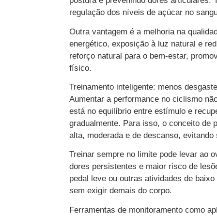
postura e prevenindo dores articulares. 
regulação dos níveis de açúcar no sangu
Outra vantagem é a melhoria na qualida
energético, exposição à luz natural e r
reforço natural para o bem-estar, prom
físico.
Treinamento inteligente: menos desgaste
Aumentar a performance no ciclismo não 
está no equilíbrio entre estímulo e recup
gradualmente. Para isso, o conceito de p
alta, moderada e de descanso, evitando 
Treinar sempre no limite pode levar ao 
dores persistentes e maior risco de lesõ
pedal leve ou outras atividades de baix
sem exigir demais do corpo.
Ferramentas de monitoramento como apl