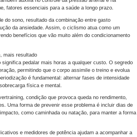
Também auxilia no controle da pressão arterial e na
e, fatores essenciais para a saúde a longo prazo.
de do sono, resultado da combinação entre gasto
edução da ansiedade. Assim, o ciclismo atua como um
ovendo benefícios que vão muito além do condicionamento
, mais resultado
significa pedalar mais horas a qualquer custo. O segredo
eração, permitindo que o corpo assimile o treino e evolua
eriodização é fundamental: alternar fases de intensidade
sobrecarga física e mental.
overtraining, condição que provoca queda no rendimento,
es. Uma forma de prevenir esse problema é incluir dias de
o impacto, como caminhada ou natação, para manter a forma
icativos e medidores de potência ajudam a acompanhar a