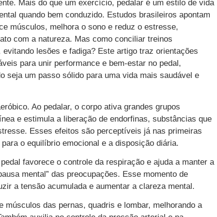
nte. Mais do que um exercício, pedalar é um estilo de vida
mental quando bem conduzido. Estudos brasileiros apontam
lece músculos, melhora o sono e reduz o estresse,
ato com a natureza. Mas como conciliar treinos
 evitando lesões e fadiga? Este artigo traz orientações
veis para unir performance e bem-estar no pedal,
do seja um passo sólido para uma vida mais saudável e
eróbico. Ao pedalar, o corpo ativa grandes grupos
nea e estimula a liberação de endorfinas, substâncias que
tresse. Esses efeitos são perceptíveis já nas primeiras
para o equilíbrio emocional e a disposição diária.
 pedal favorece o controle da respiração e ajuda a manter a
“pausa mental” das preocupações. Esse momento de
zir a tensão acumulada e aumentar a clareza mental.
ece músculos das pernas, quadris e lombar, melhorando a