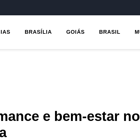
CIAS
BRASÍLIA
GOIÁS
BRASIL
M
rmance e bem-estar no
ta