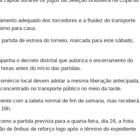
a capital durante os jogos da Seleção Brasileira na Copa do
camento adequado dos torcedores e a fluidez do transporte
torno para casa.
 partida de estreia do torneio, marcada para este sábado,
panha o decreto distrital que autoriza o encerramento do
horas antes do início das partidas.
 comércio local devem adotar a mesma liberação antecipada,
ncentrado no transporte público no meio da tarde.
lmente com a tabela normal de fim de semana, mas receberá
 16h.
omo a partida prevista para a quarta-feira, dia 24, a frota
ção de ônibus de reforço logo após o término do expediente