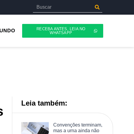
RECEBA ANTES, LEIA NO
UNDO
WHATSAPP
Leia também:
s
Convenções terminam,
mas a urna ainda não