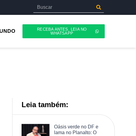
RECEBA ANTES, LEIA NO
UNDO
WHATSAPP
Leia também:
Oásis verde no DF e
lama no Planalto: O