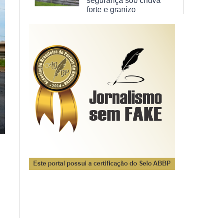
segurança sob chuva
forte e granizo