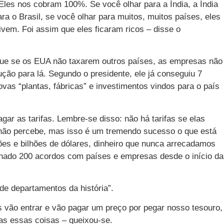
 Eles nos cobram 100%. Se você olhar para a Índia, a Índia
a o Brasil, se você olhar para muitos, muitos países, eles
ivem. Foi assim que eles ficaram ricos – disse o
que se os EUA não taxarem outros países, as empresas não
ão para lá. Segundo o presidente, ele já conseguiu 7
ovas “plantas, fábricas” e investimentos vindos para o país
ar as tarifas. Lembre-se disso: não há tarifas se elas
 não percebe, mas isso é um tremendo sucesso o que está
es e bilhões de dólares, dinheiro que nunca arrecadamos
echado 200 acordos com países e empresas desde o início da
e departamentos da história”.
es vão entrar e vão pagar um preço por pegar nosso tesouro,
das essas coisas – queixou-se.