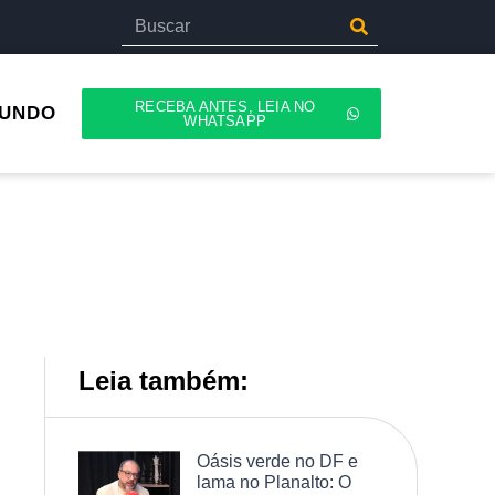
RECEBA ANTES, LEIA NO
UNDO
WHATSAPP
Leia também:
Oásis verde no DF e
lama no Planalto: O