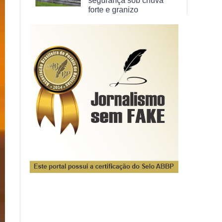
segurança sob chuva
forte e granizo