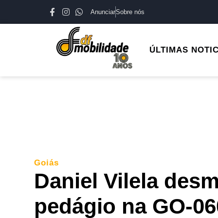
Anunciar
Sobre nós
ÚLTIMAS NOTI
Goiás
Daniel Vilela des
pedágio na GO-060