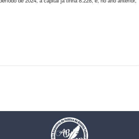
odo de 2024, a capital já tinha 8.228, e, no ano anterior,