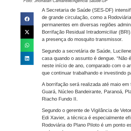
Foto: Jhonatan Cantarelle/Agência Saúde-DF
A Secretaria de Saúde (SES-DF) intensi
de grande circulação, como a Rodoviária
permanentes em diversas regiões adminis
Borrifação Residual Intradomiciliar (BRI),
a presença do mosquito transmissor.
Segundo a secretária de Saúde, Lucilene
casa quando o assunto é dengue. “Não 
neste início de ano, comparado com o a
que continuar trabalhando e investindo 
A borrifação será realizada até maio em 
Guará, Núcleo Bandeirante, Paranoá, Pla
Riacho Fundo II.
Segundo o gerente de Vigilância de Ve
Edi Xavier, a técnica é especialmente ef
Rodoviária do Plano Piloto é um ponto es