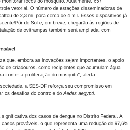
e monitorar focos do mosquito. Atualmente, 657
trole vetorial. O número de estações disseminadoras de
altou de 2,3 mil para cerca de 4 mil. Esses dispositivos já
scente/Pôr do Sol e, em breve, chegarão às regiões de
talação de ovitrampas também será ampliada, com
ensável
tiza que, embora as inovações sejam importantes, o apoio
ção de criadouros, como recipientes que acumulam água
a conter a proliferação do mosquito”, alerta.
e sociedade, a SES-DF reforça seu compromisso em
ar os desafios do controle do
Aedes aegypti
.
gnificativa dos casos de dengue no Distrito Federal. A
96 casos prováveis, o que representa uma redução de 97,6%