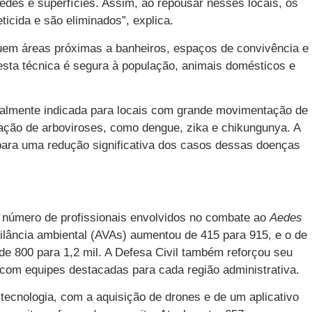
des e superfícies. Assim, ao repousar nesses locais, os
icida e são eliminados”, explica.
luem áreas próximas a banheiros, espaços de convivência e
 esta técnica é segura à população, animais domésticos e
cialmente indicada para locais com grande movimentação de
ração de arboviroses, como dengue, zika e chikungunya. A
para uma redução significativa dos casos dessas doenças
 número de profissionais envolvidos no combate ao
Aedes
gilância ambiental (AVAs) aumentou de 415 para 915, e o de
e 800 para 1,2 mil. A Defesa Civil também reforçou seu
com equipes destacadas para cada região administrativa.
tecnologia, com a aquisição de drones e de um aplicativo