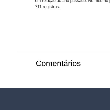
em relação ao ano passado. No mesmo perí
711 registros.
Comentários