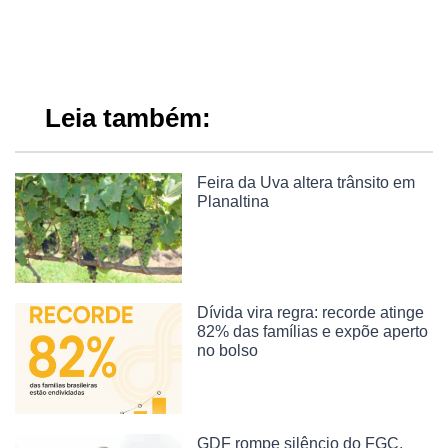
Leia também:
Feira da Uva altera trânsito em
Planaltina
Dívida vira regra: recorde atinge
82% das famílias e expõe aperto
no bolso
GDF rompe silêncio do FGC,