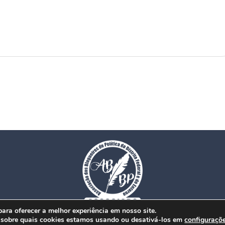
ra oferecer a melhor experiência em nosso site.
© Copyright 2026. www.dfmobilidade.com.br - Todos os direitos reservados.
 sobre quais cookies estamos usando ou desativá-los em
configuraçõ