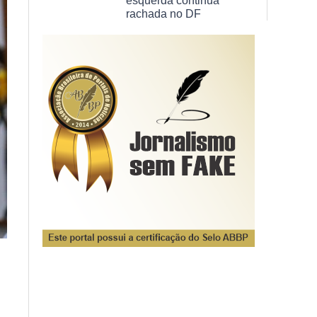
esquerda continua
rachada no DF