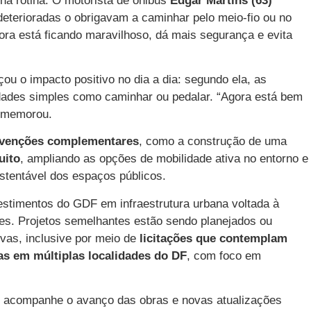
a rotina. O motorista de ônibus
Edgar Martins (63)
deterioradas o obrigavam a caminhar pelo meio-fio ou no
gora está ficando maravilhoso, dá mais segurança e evita
çou o impacto positivo no dia a dia: segundo ela, as
idades simples como caminhar ou pedalar. “Agora está bem
comemorou.
rvenções complementares
, como a construção de uma
uito
, ampliando as opções de mobilidade ativa no entorno e
stentável dos espaços públicos.
estimentos do GDF em infraestrutura urbana voltada à
ões. Projetos semelhantes estão sendo planejados ou
vas, inclusive por meio de
licitações que contemplam
as em múltiplas localidades do DF
, com foco em
e acompanhe o avanço das obras e novas atualizações