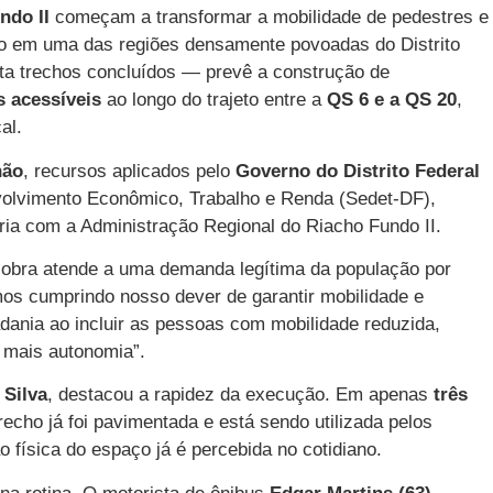
ndo II
começam a transformar a mobilidade de pedestres e
rto em uma das regiões densamente povoadas do Distrito
nta trechos concluídos — prevê a construção de
s acessíveis
ao longo do trajeto entre a
QS 6 e a QS 20
,
al.
hão
, recursos aplicados pelo
Governo do Distrito Federal
olvimento Econômico, Trabalho e Renda (Sedet-DF),
a com a Administração Regional do Riacho Fundo II.
a obra atende a uma demanda legítima da população por
mos cumprindo nosso dever de garantir mobilidade e
ania ao incluir as pessoas com mobilidade reduzida,
 mais autonomia”.
 Silva
, destacou a rapidez da execução. Em apenas
três
trecho já foi pavimentada e está sendo utilizada pelos
 física do espaço já é percebida no cotidiano.