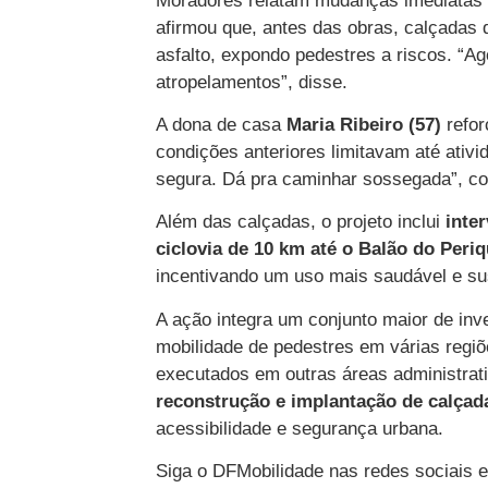
Moradores relatam mudanças imediatas n
afirmou que, antes das obras, calçadas 
asfalto, expondo pedestres a riscos. “A
atropelamentos”, disse.
A dona de casa
Maria Ribeiro (57)
refor
condições anteriores limitavam até ativ
segura. Dá pra caminhar sossegada”, 
Além das calçadas, o projeto inclui
inte
ciclovia de 10 km até o Balão do Periq
incentivando um uso mais saudável e su
A ação integra um conjunto maior de inv
mobilidade de pedestres em várias regi
executados em outras áreas administrati
reconstrução e implantação de calçad
acessibilidade e segurança urbana.
Siga o DFMobilidade nas redes sociais 