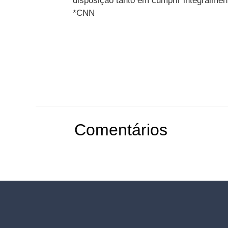
disposição tanto em cumprir integralmen
*CNN
Comentários