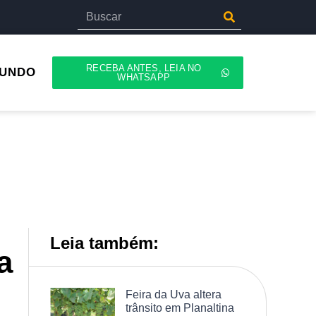
RECEBA ANTES, LEIA NO
UNDO
WHATSAPP
Leia também:
a
Feira da Uva altera
trânsito em Planaltina