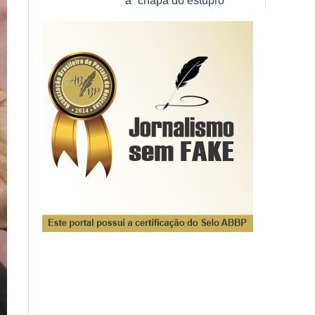
à “chapa do estupro”