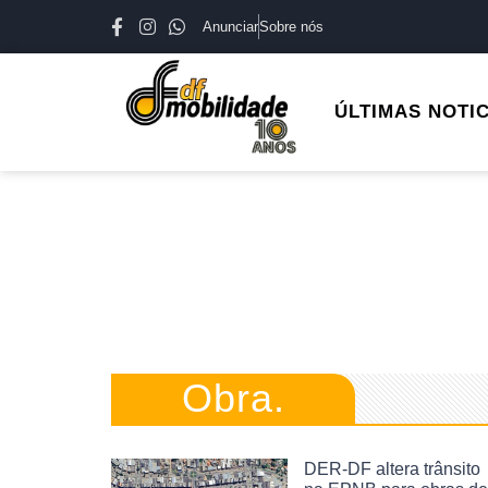
Anunciar
Sobre nós
ÚLTIMAS NOTI
Obra.
DER-DF altera trânsito