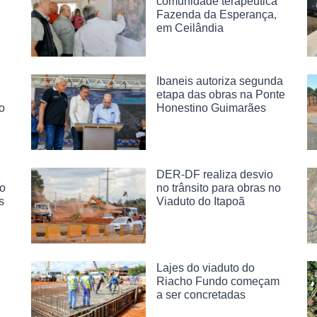
comunidade terapêutica
Fazenda da Esperança,
em Ceilândia
Ibaneis autoriza segunda
etapa das obras na Ponte
o
Honestino Guimarães
DER-DF realiza desvio
ão
no trânsito para obras no
s
Viaduto do Itapoã
Lajes do viaduto do
Riacho Fundo começam
a ser concretadas