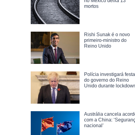
no México deixa 13
mortos
Rishi Sunak é o novo
primeiro-ministro do
Reino Unido
Polícia investigará fest
do governo do Reino
Unido durante lockdow
Austrália cancela acord
com a China: ‘Seguran
nacional’