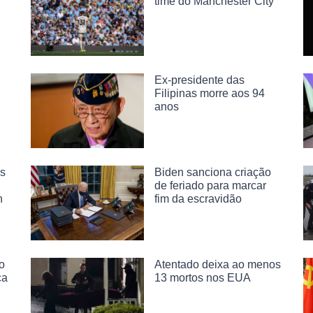
time do Manchester City
Ex-presidente das
Filipinas morre aos 94
anos
as
Biden sanciona criação
de feriado para marcar
n
fim da escravidão
o
Atentado deixa ao menos
ça
13 mortos nos EUA