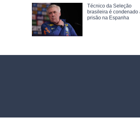
Técnico da Seleção
brasileira é condenado 
prisão na Espanha