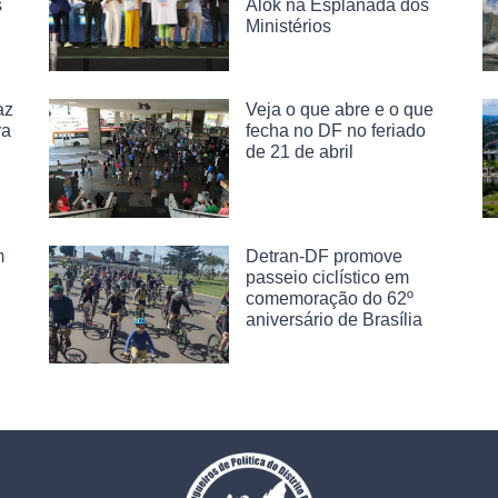
s
Alok na Esplanada dos
Ministérios
az
Veja o que abre e o que
ra
fecha no DF no feriado
de 21 de abril
m
Detran-DF promove
passeio ciclístico em
comemoração do 62º
aniversário de Brasília