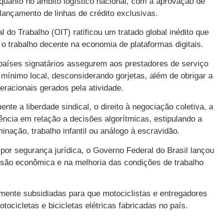
l quanto no âmbito logístico nacional, com a aprovação de
ançamento de linhas de crédito exclusivas.
do Trabalho (OIT) ratificou um tratado global inédito que
o trabalho decente na economia de plataformas digitais.
países signatários assegurem aos prestadores de serviço
 mínimo local, desconsiderando gorjetas, além de obrigar a
racionais gerados pela atividade.
e a liberdade sindical, o direito à negociação coletiva, a
ência em relação a decisões algorítmicas, estipulando a
inação, trabalho infantil ou análogo à escravidão.
por segurança jurídica, o Governo Federal do Brasil lançou
são econômica e na melhoria das condições de trabalho
ltamente subsidiadas para que motociclistas e entregadores
tocicletas e bicicletas elétricas fabricadas no país.