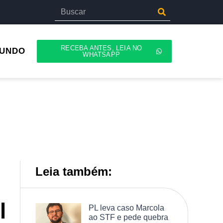
RECEBA ANTES, LEIA NO
UNDO
WHATSAPP
Leia também:
l
PL leva caso Marcola
ao STF e pede quebra