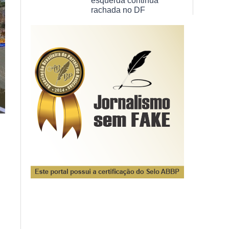
esquerda continua
rachada no DF