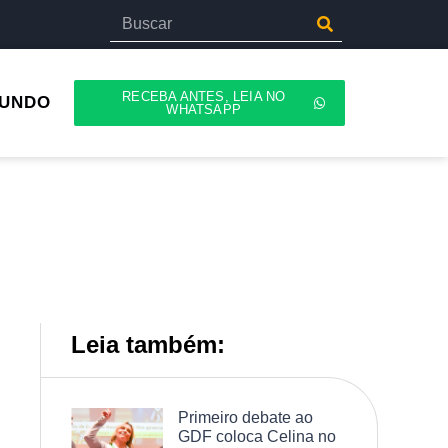
RECEBA ANTES, LEIA NO
UNDO
WHATSAPP
Leia também:
Primeiro debate ao
GDF coloca Celina no