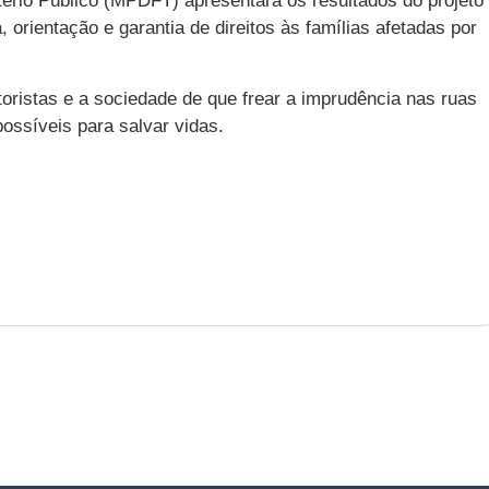
tério Público (MPDFT) apresentará os resultados do projeto
, orientação e garantia de direitos às famílias afetadas por
toristas e a sociedade de que frear a imprudência nas ruas
possíveis para salvar vidas.