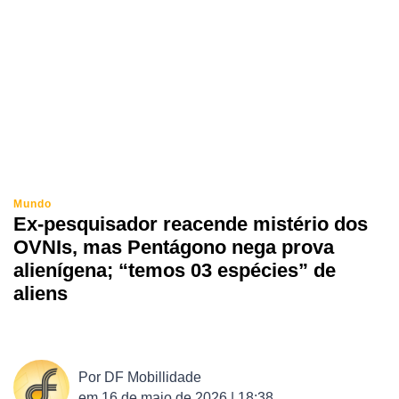
Mundo
Ex-pesquisador reacende mistério dos
OVNIs, mas Pentágono nega prova
alienígena; “temos 03 espécies” de
aliens
Por
DF Mobillidade
em
16 de maio de 2026 | 18:38