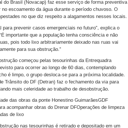
 do Brasil (Novacap) faz esse serviço de forma preventiva
ar no escoamento da água durante o período chuvoso. O
pestades no que diz respeito a alagamentos nesses locais.
para prevenir casos emergenciais no futuro”, explica o
“É importante que a população tenha consciência e não
uas, pois todo lixo arbitrariamente deixado nas ruas vai
vamente para sua obstrução.”
bstrução começou pelas tesourinhas da Entrequadra
revisto para ocorrer ao longo de 60 dias, contemplando
o é limpo, o grupo desloca-se para a próxima localidade.
e Trânsito do DF (Detran) faz o fechamento da via para
 dando mais celeridade ao trabalho de desobstrução.
idade das obras da ponte Honestino GuimarãesGDF
 para acompanhar obras do Drenar DFOperações de limpeza
das de lixo
bstrução nas tesourinhas é retirado e depositado em um