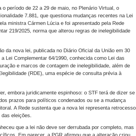
o período de 22 a 29 de maio, no Plenário Virtual, o
cionalidade 7.881, que questiona mudanças recentes na Lei
ela ministra Cármen Lúcia e foi apresentado pela Rede
tar 219/2025, norma que alterou regras de inelegibilidade
da nova lei, publicada no Diário Oficial da União em 30
 a Lei Complementar 64/1990, conhecida como Lei das
 duração e marcos de contagem de inelegibilidade, além de
legibilidade (RDE), uma espécie de consulta prévia à
der, embora juridicamente espinhoso: o STF terá de dizer se
dos prazos para políticos condenados ou se a mudança
toral. A Rede sustenta que a nova lei representa retrocesso
 das eleições.
nheceu que a lei não deve ser derrubada por completo, mas
íficos. Em parecer, a PGR afirmou que a alteração criou