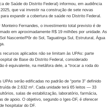
ca de Saúde do Distrito Federal) informou, em audiência
2025, que vai investir na construção de sete novas
ara expandir a cobertura de saúde no Distrito Federal.
 Monteiro Fernandes, o investimento total previsto é de
timado em aproximadamente R$ 19 milhões por unidade. As
l Nascente/Pôr do Sol, Taguatinga Sul, Estrutural, Água
ga.
 recursos aplicados não se limitam às UPAs: parte
Hospital de Base do Distrito Federal, considerado
ão é equivalente, na metáfora dele, a “trocar a roda do
as UPAs serão edificadas no padrão de “porte 3” definido
truída de 2.632 m². Cada unidade terá 65 leitos — 33
tórios, salas de estabilização, laboratório, farmácia,
s de apoio. O objetivo, segundo o Iges-DF, é oferecer
de hospitalar do DF.