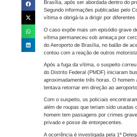
Brasília, após ser abordada dentro do p
Segundo informações publicadas pelo Cor
vítima e obrigá-la a dirigir por diferentes
O caso expõe mais um episódio grave de
vítima permaneceu sob ameaça por cerca
do Aeroporto de Brasília, no balão de ace
contou com a reação de outros motorista
Após a fuga da vítima, o suspeito correu
do Distrito Federal (PMDF) iniciaram b
aproximadamente três horas. O homem ac
tentava retornar em direção ao aeroporto
Com o suspeito, os policiais encontraram
além de roupas que teriam sido usadas 
homem tem passagens por crimes graves,
privado e posse de entorpecentes.
A ocorrência é investigada pela 1ª Deleg