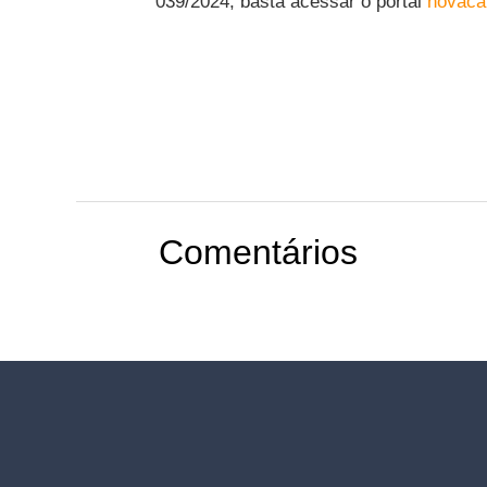
039/2024, basta acessar o portal
novacap
Comentários