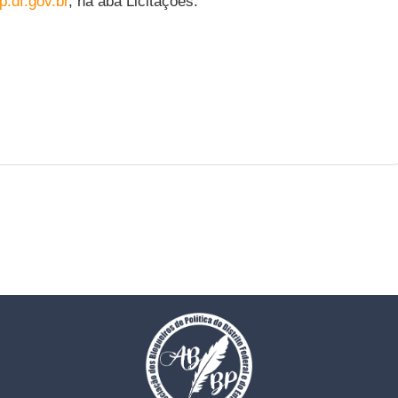
.df.gov.br
, na aba Licitações.