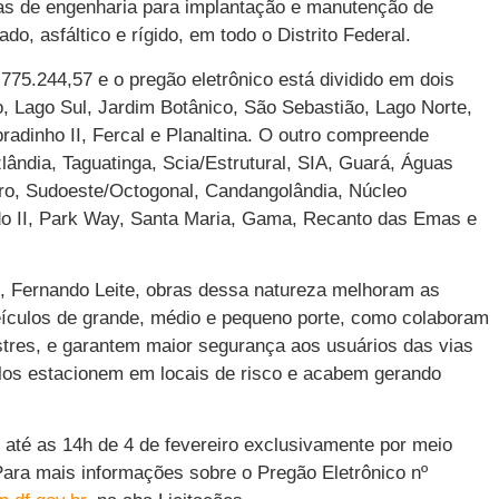
sas de engenharia para implantação e manutenção de
o, asfáltico e rígido, em todo o Distrito Federal.
775.244,57 e o pregão eletrônico está dividido em dois
, Lago Sul, Jardim Botânico, São Sebastião, Lago Norte,
radinho II, Fercal e Planaltina. O outro compreende
lândia, Taguatinga, Scia/Estrutural, SIA, Guará, Águas
eiro, Sudoeste/Octogonal, Candangolândia, Núcleo
do II, Park Way, Santa Maria, Gama, Recanto das Emas e
, Fernando Leite, obras dessa natureza melhoram as
veículos de grande, médio e pequeno porte, como colaboram
stres, e garantem maior segurança aos usuários das vias
culos estacionem em locais de risco e acabem gerando
até as 14h de 4 de fevereiro exclusivamente por meio
Para mais informações sobre o Pregão Eletrônico nº