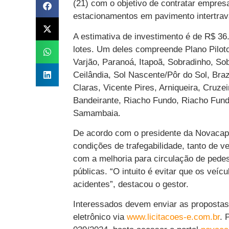
(21) com o objetivo de contratar empre
estacionamentos em pavimento intertravad
A estimativa de investimento é de R$ 36.
lotes. Um deles compreende Plano Piloto
Varjão, Paranoá, Itapoã, Sobradinho, Sob
Ceilândia, Sol Nascente/Pôr do Sol, Braz
Claras, Vicente Pires, Arniqueira, Cruz
Bandeirante, Riacho Fundo, Riacho Fun
Samambaia.
De acordo com o presidente da Novacap
condições de trafegabilidade, tanto de 
com a melhoria para circulação de pede
públicas. “O intuito é evitar que os veí
acidentes”, destacou o gestor.
Interessados devem enviar as propostas 
eletrônico via
www.licitacoes-e.com.br
. 