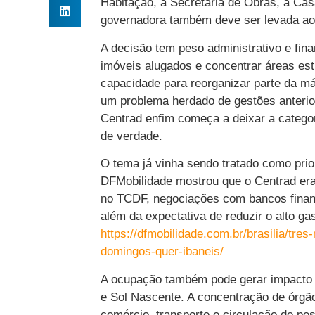
Habitação, a Secretaria de Obras, a Casa 
governadora também deve ser levada ao
A decisão tem peso administrativo e fin
imóveis alugados e concentrar áreas es
capacidade para reorganizar parte da má
um problema herdado de gestões anterio
Centrad enfim começa a deixar a categor
de verdade.
O tema já vinha sendo tratado como prio
DFMobilidade mostrou que o Centrad era
no TCDF, negociações com bancos financi
além da expectativa de reduzir o alto ga
https://dfmobilidade.com.br/brasilia/tre
domingos-quer-ibaneis/
A ocupação também pode gerar impacto p
e Sol Nascente. A concentração de órgão
comércio, transporte e circulação de p