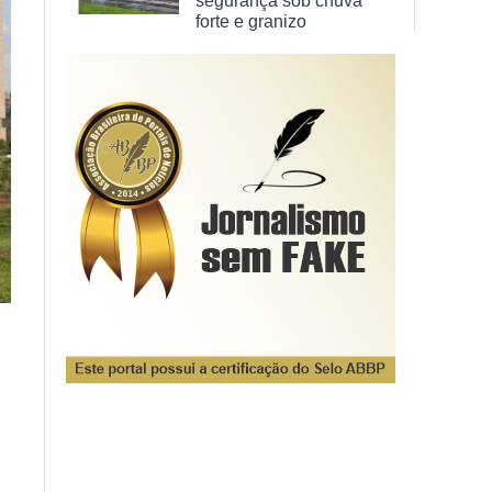
segurança sob chuva
forte e granizo