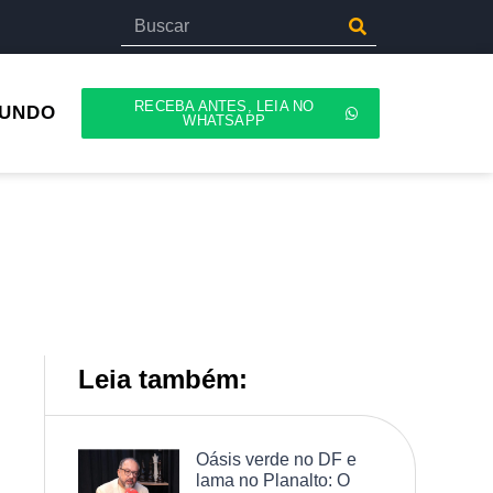
RECEBA ANTES, LEIA NO
UNDO
WHATSAPP
Leia também:
Oásis verde no DF e
lama no Planalto: O