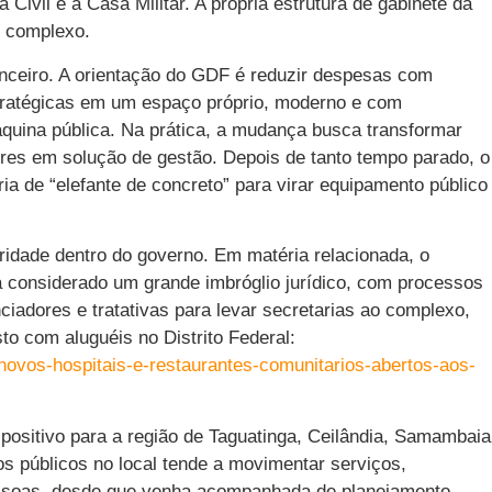
Civil e a Casa Militar. A própria estrutura de gabinete da
 complexo.
anceiro. A orientação do GDF é reduzir despesas com
tratégicas em um espaço próprio, moderno e com
quina pública. Na prática, a mudança busca transformar
res em solução de gestão. Depois de tanto tempo parado, o
ia de “elefante de concreto” para virar equipamento público
ridade dentro do governo. Em matéria relacionada, o
 considerado um grande imbróglio jurídico, com processos
adores e tratativas para levar secretarias ao complexo,
sto com aluguéis no Distrito Federal:
s-novos-hospitais-e-restaurantes-comunitarios-abertos-aos-
ositivo para a região de Taguatinga, Ceilândia, Samambaia
s públicos no local tende a movimentar serviços,
essoas, desde que venha acompanhada de planejamento