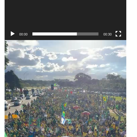
00:00
00:30
Tocador
de
vídeo