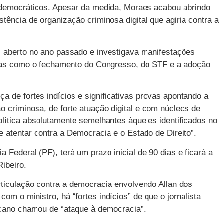
tidemocráticos. Apesar da medida, Moraes acabou abrindo
tência de organização criminosa digital que agiria contra a
oi aberto no ano passado e investigava manifestações
as como o fechamento do Congresso, do STF e a adoção
nça de fortes indícios e significativas provas apontando a
o criminosa, de forte atuação digital e com núcleos de
olítica absolutamente semelhantes àqueles identificados no
de atentar contra a Democracia e o Estado de Direito”.
a Federal (PF), terá um prazo inicial de 90 dias e ficará a
ibeiro.
iculação contra a democracia envolvendo Allan dos
om o ministro, há “fortes indícios” de que o jornalista
cano chamou de “ataque à democracia”.