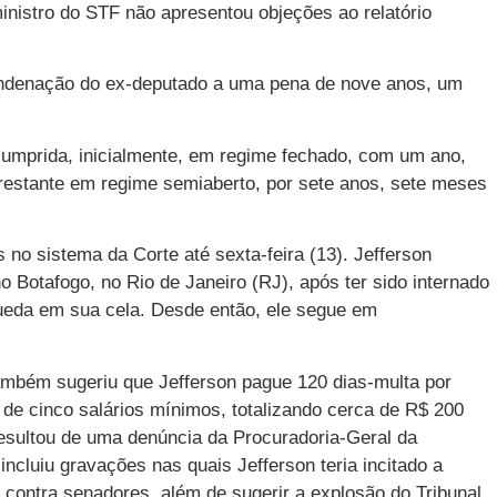
ministro do STF não apresentou objeções ao relatório
ondenação do ex-deputado a uma pena de nove anos, um
cumprida, inicialmente, em regime fechado, com um ano,
 restante em regime semiaberto, por sete anos, sete meses
 no sistema da Corte até sexta-feira (13). Jefferson
 Botafogo, no Rio de Janeiro (RJ), após ter sido internado
ueda em sua cela. Desde então, ele segue em
ambém sugeriu que Jefferson pague 120 dias-multa por
 de cinco salários mínimos, totalizando cerca de R$ 200
resultou de uma denúncia da Procuradoria-Geral da
ncluiu gravações nas quais Jefferson teria incitado a
contra senadores, além de sugerir a explosão do Tribunal