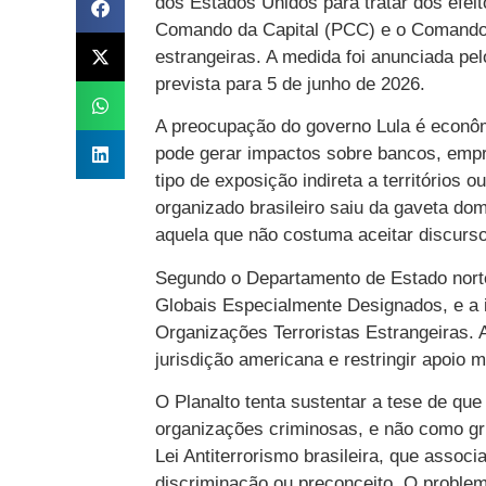
dos Estados Unidos para tratar dos efeit
Comando da Capital (PCC) e o Comando 
estrangeiras. A medida foi anunciada p
prevista para 5 de junho de 2026.
A preocupação do governo Lula é econômi
pode gerar impactos sobre bancos, empr
tipo de exposição indireta a territórios 
organizado brasileiro saiu da gaveta dom
aquela que não costuma aceitar discurso
Segundo o Departamento de Estado nort
Globais Especialmente Designados, e a i
Organizações Terroristas Estrangeiras. 
jurisdição americana e restringir apoio m
O Planalto tenta sustentar a tese de q
organizações criminosas, e não como gru
Lei Antiterrorismo brasileira, que assoc
discriminação ou preconceito. O problem