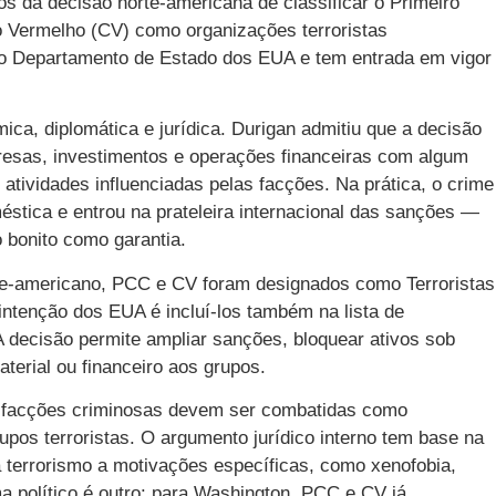
os da decisão norte-americana de classificar o Primeiro
Vermelho (CV) como organizações terroristas
elo Departamento de Estado dos EUA e tem entrada em vigor
ca, diplomática e jurídica. Durigan admitiu que a decisão
esas, investimentos e operações financeiras com algum
ou atividades influenciadas pelas facções. Na prática, o crime
éstica e entrou na prateleira internacional das sanções —
 bonito como garantia.
e-americano, PCC e CV foram designados como Terroristas
ntenção dos EUA é incluí-los também na lista de
A decisão permite ampliar sanções, bloquear ativos sob
aterial ou financeiro aos grupos.
ue facções criminosas devem ser combatidas como
pos terroristas. O argumento jurídico interno tem base na
ia terrorismo a motivações específicas, como xenofobia,
a político é outro: para Washington, PCC e CV já