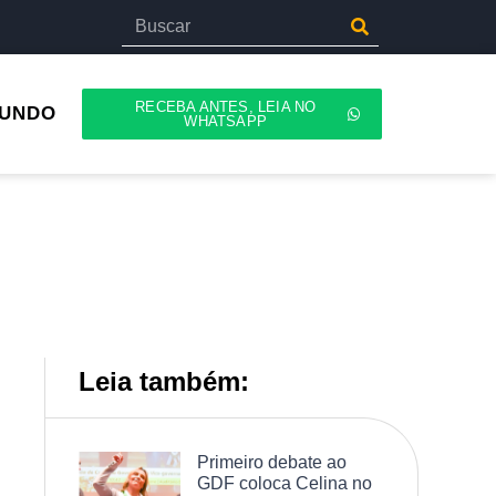
RECEBA ANTES, LEIA NO
UNDO
WHATSAPP
Leia também:
Primeiro debate ao
GDF coloca Celina no